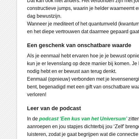
Dat kan ook niet anders. Het verbonden zijn met jo
constructieve jumps, waarin je helder waarneemt 
dag bewustzijn.
Wanneer je mediteert of het quantumveld (kwantumv
en het diepe vertrouwen dat daarmee gepaard gaat
Een geschenk van onschatbare waarde
Als je eenmaal hebt ervaren hoe je je bewust opnie
kun je er levenslang op deze manier bij komen. Je bre
nodig hebt en er bewust aan terug denkt.
Eenmaal (opnieuw) verbonden met je levensenergie
bent, begenadigd met een gift van onschatbare waard
verloren!
Leer van de podcast
In de
podcast ‘Een kus van het Universum’
zitte
aanroepen en jou stapjes dichterbij jou ‘Zelf’ bren
luisteren, zodat je gaat begrijpen wat die connectie 