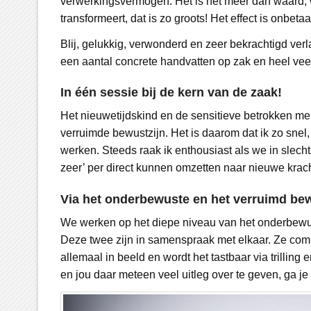
verwerkingsvermogen. Het is het meer dan waard, w
transformeert, dat is zo groots! Het effect is onbet
Blij, gelukkig, verwonderd en zeer bekrachtigd verl
een aantal concrete handvatten op zak en heel veel 
In één sessie bij de kern van de zaak!
Het nieuwetijdskind en de sensitieve betrokken men
verruimde bewustzijn. Het is daarom dat ik zo snel
werken. Steeds raak ik enthousiast als we in slech
zeer’ per direct kunnen omzetten naar nieuwe kracht
Via het onderbewuste en het verruimd bew
We werken op het diepe niveau van het onderbewus
Deze twee zijn in samenspraak met elkaar. Ze commu
allemaal in beeld en wordt het tastbaar via trillin
en jou daar meteen veel uitleg over te geven, ga je 