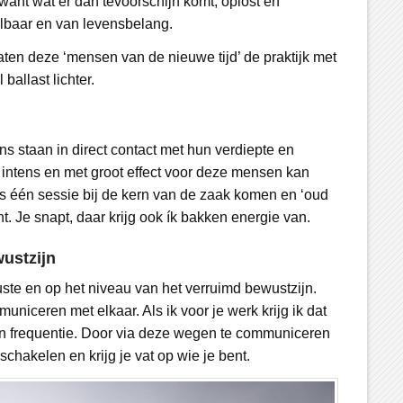
ant wat er dan tevoorschijn komt, oplost en
aalbaar en van levensbelang.
aten deze ‘mensen van de nieuwe tijd’ de praktijk met
ballast lichter.
s staan in direct contact met hun verdiepte en
, intens en met groot effect voor deze mensen kan
ts één sessie bij de kern van de zaak komen en ‘oud
. Je snapt, daar krijg ook ík bakken energie van.
ustzijn
te en op het niveau van het verruimd bewustzijn.
niceren met elkaar. Als ik voor je werk krijg ik dat
g en frequentie. Door via deze wegen te communiceren
schakelen en krijg je vat op wie je bent.