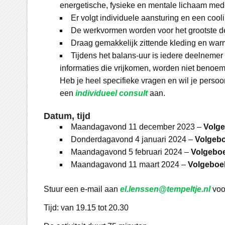
energetische, fysieke en mentale lichaam mede 
Er volgt individuele aansturing en een cool
De werkvormen worden voor het grootste dee
Draag gemakkelijk zittende kleding en war
Tijdens het balans-uur is iedere deelnemer 
informaties die vrijkomen, worden niet benoem
Heb je heel specifieke vragen en wil je persoon
een
individueel consult
aan.
Datum, tijd
Maandagavond 11 december 2023 –
Volge
Donderdagavond 4 januari 2024 –
Volgebo
Maandagavond 5 februari 2024 –
Volgebo
Maandagavond 11 maart 2024 –
Volgeboe
Stuur een e-mail aan
el.lenssen@tempeltje.nl
voo
Tijd: van 19.15 tot 20.30