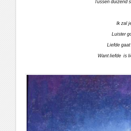
Tussen duizend st
Ik zal 
Luister g
Liefde gaat
Want liefde is l