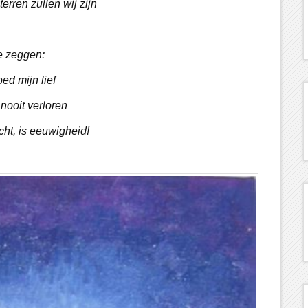
erren zullen wij zijn
je zeggen:
oed mijn lief
 nooit verloren
icht, is eeuwigheid!