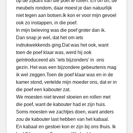
op de zijkant van die poef te rollen. En oh oh, de
meubels rondom, daar moest je dan natuurlijk
niet tegen aan botsen.Ik kon er voor mijn gevoel
ook zo instappen, in die poef.
In mijn beleving was die poef groter dan ik.
Dan snap je wel, dat het om iets
indrukwekkends ging.Dat was het ook, want
toen de poef klaar was, werd hij ook
geïntroduceerd als ‘iets bijzonders’ in ons
gezin. Het was een bijzondere gebeurtenis mag
ik wel zeggen.Toen de poef klaar was en in de
kamer stond, vertelde mijn moeder ons, dat er in
die poef een kabouter zat.
We moesten niet teveel stoeien en rollen met
die poef, want de kabouter had er zijn huis.
Soms moesten we zachtjes doen, want anders
zou de kabouter last hebben van het kabaal.
En kabaal en gestoei kon er zijn bij ons thuis. Ik