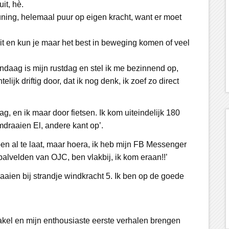
it, hè.
euning, helemaal puur op eigen kracht, want er moet
uit en kun je maar het best in beweging komen of veel
ndaag is mijn rustdag en stel ik me bezinnend op,
ntelijk driftig door, dat ik nog denk, ik zoef zo direct
ag, en ik maar door fietsen. Ik kom uiteindelijk 180
mdraaien El, andere kant op’.
 ben al te laat, maar hoera, ik heb mijn FB Messenger
tbalvelden van OJC, ben vlakbij, ik kom eraan!!’
waaien bij strandje windkracht 5. Ik ben op de goede
kakel en mijn enthousiaste eerste verhalen brengen