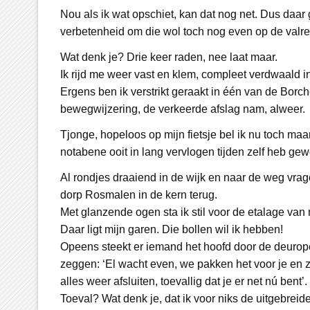
Nou als ik wat opschiet, kan dat nog net. Dus daar
verbetenheid om die wol toch nog even op de valre
Wat denk je? Drie keer raden, nee laat maar.
Ik rijd me weer vast en klem, compleet verdwaald in
Ergens ben ik verstrikt geraakt in één van de Borche
bewegwijzering, de verkeerde afslag nam, alweer.
Tjonge, hopeloos op mijn fietsje bel ik nu toch maa
notabene ooit in lang vervlogen tijden zelf heb gew
Al rondjes draaiend in de wijk en naar de weg vra
dorp Rosmalen in de kern terug.
Met glanzende ogen sta ik stil voor de etalage van 
Daar ligt mijn garen. Die bollen wil ik hebben!
Opeens steekt er iemand het hoofd door de deurop
zeggen: ‘El wacht even, we pakken het voor je en z
alles weer afsluiten, toevallig dat je er net nú bent’.
Toeval? Wat denk je, dat ik voor niks de uitgebreid