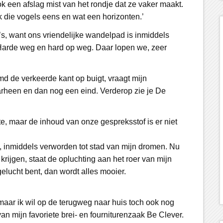
ok een afslag mist van het rondje dat ze vaker maakt.
k die vogels eens en wat een horizonten.’
to’s, want ons vriendelijke wandelpad is inmiddels
arde weg en hard op weg. Daar lopen we, zeer
md de verkeerde kant op buigt, vraagt mijn
heen en dan nog een eind. Verderop zie je De
te, maar de inhoud van onze gespreksstof is er niet
n, inmiddels verworden tot stad van mijn dromen. Nu
krijgen, staat de opluchting aan het roer van mijn
pgelucht bent, dan wordt alles mooier.
 maar ik wil op de terugweg naar huis toch ook nog
van mijn favoriete brei- en fourniturenzaak Be Clever.