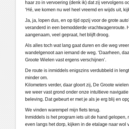
haar zo in vervoering (denk ik) dat zij vervolgens o
‘Hé, we komen nu wel heel vreemd en wijds uit, kij
Ja, ja, lopen dus, en op tijd opzij voor de grote au
veranderd in een bemodderde vrachtwagenroute. H
aangenaam, veel gepraat, het blijft droog.
Als alles toch wat lang gaat duren en die weg vree
wandelgenoot aan iemand de weg. ‘Daarheen, daar
Groote Wielen vast ergens verschijnen’.
De route is inmiddels enigszins verdubbeld in leng
minder om.
Kilometers verder, daar gloort zij, De Groote wiele
we weer vast grond onder onze intuïtieve navigatie 
beleving. Dat gebeurt er met je als je erg blij en o
We vinden warempel mijn fiets terug.
Inmiddels is het program iets uit de hand gelopen,
even langs het dorp, kijken in de etalage naar wol 