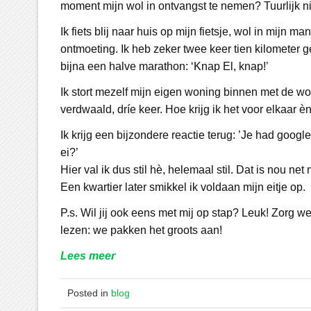
moment mijn wol in ontvangst te nemen? Tuurlijk ni
Ik fiets blij naar huis op mijn fietsje, wol in mijn
ontmoeting. Ik heb zeker twee keer tien kilometer ge
bijna een halve marathon: ‘Knap El, knap!’
Ik stort mezelf mijn eigen woning binnen met de woo
verdwaald, dríe keer. Hoe krijg ik het voor elkaar èn
Ik krijg een bijzondere reactie terug: ’Je had goo
ei?’
Hier val ik dus stil hè, helemaal stil. Dat is nou net 
Een kwartier later smikkel ik voldaan mijn eitje op.
P.s. Wil jij ook eens met mij op stap? Leuk! Zorg wel
lezen: we pakken het groots aan!
Lees meer
Posted in
blog