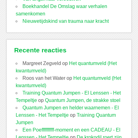
Boekhandel De Omslag waar verhalen
samenkomen
Nieuwetijdskind van trauma naar kracht
Recente reacties
Margreet Zegveld
op
Het quantumveld (Het
kwantumveld)
Roos van het Water
op
Het quantumveld (Het
kwantumveld)
Training Quantum Jumpen - El Lenssen - Het
Tempeltje
op
Quantum Jumpen, de strakke stoel
Quantum Jumpen en helder waarnemen - El
Lenssen - Het Tempeltje
op
Training Quantum
Jumpen
Een Poeffffffffff-moment en een CADEAU - El
Lenssen - Het Tempeltje
op
De krokodil roert zijn